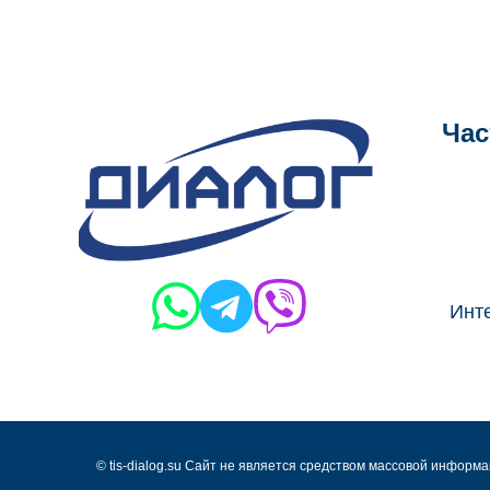
Час
Инте
© tis-dialog.su Cайт не является средством массовой информ