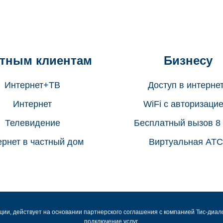
тным клиентам
Бизнесу
Интернет+ТВ
Доступ в интерне
Интернет
WiFi с авторизаци
Телевидение
Бесплатный вызов 8
рнет в частный дом
Виртуальная АТС
ации, действует на основании партнерского соглашения с компанией Тис-диа
подключение услуг.